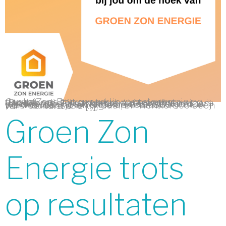
Groen Zon Energie wekt zonne-energie op dankzij ons zonnepark in Luttelgeest (Flevoland). Jij kunt onze stroom afnemen via Vandebron. Bij Vandebron kies je jouw eigen lokale energieleverancier en zo weet je dus precies waar jouw stroom vandaan komt. Wij wekken zonne-energie op voor 1500 huishoudens. Ben jij daar binnenkort ook een van? Je kunt ons […]
Groen Zon
Energie trots
op resultaten