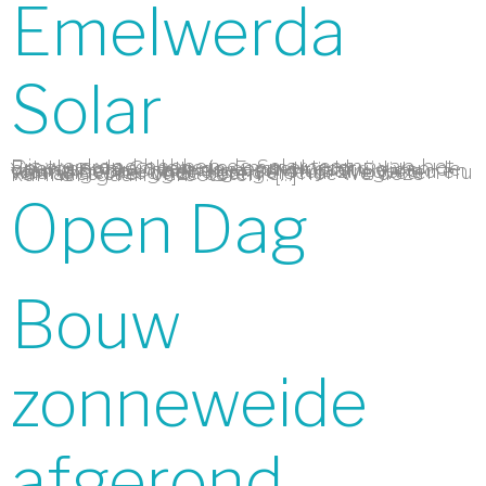
Emelwerda
Solar
Dit weekend hebben de Solar teams van het Emelwerda College in Emmeloord deelgenomen aan de eerste wedstrijd van de Young Solar Challenge van dit jaar. Beide teams hebben het erg naar hun zin gehad en naar eigen zeggen veel geleerd. ‘We weten nu van alles over onze boten en hoe we deze kunnen gaan verbeteren’. […]
Open Dag
Bouw
zonneweide
afgerond