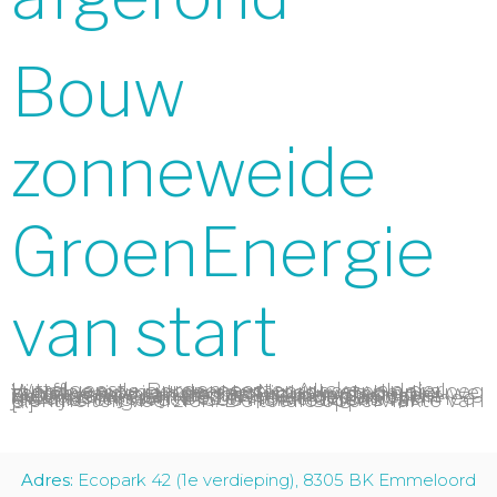
Bouw
zonneweide
GroenEnergie
van start
Luttelgeest – Burgemeester Aucke van der Werff van de gemeente Noordoostpolder sloeg dinsdagmorgen de eerste paal van de nieuwe zonneweide in het glastuinbouwgebied Luttelgeest-Marknesse. Er zullen ongeveer 13.500 zonnepanelen worden geplaatst die gezamenlijk bijna 5 MWp vermogen op moeten leveren. De zonneweide kan hiermee jaarlijks ongeveer 1.500 huishoudens van elektriciteit voorzien. De totale oppervlakte van […]
Adres:
Ecopark 42 (1e verdieping), 8305 BK Emmeloord