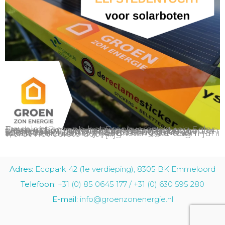
De solar boot van het Emelwerda Young Solar Team uit Emmeloord gaat het komend weekend opnemen tegen andere zonneboten tijdens The Ultimate Solar Boat Challenge. De solarboaten zullen in 2 weekenden de Elfstedenroute in Friesland afleggen. Als sponsor wensen wij het Emelwerda-team alvast veel succes! Vrijdag 10 en zaterdag 11 juni wordt het eerste deel […]
Adres:
Ecopark 42 (1e verdieping), 8305 BK Emmeloord
Telefoon:
+31 (0) 85 0645 177 / +31 (0) 630 595 280
E-mail:
info@groenzonenergie.nl