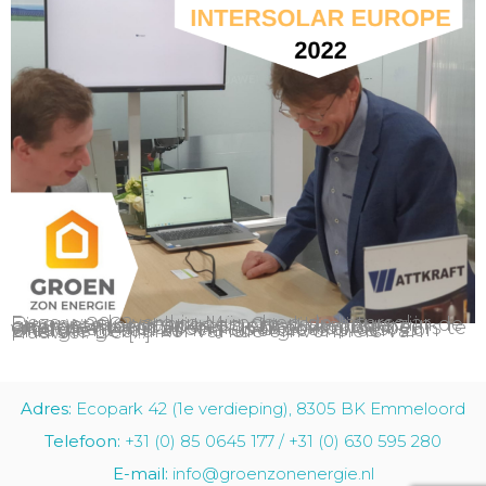
Deze week werd in München de Intersolar Europe 2022 gehouden. Op deze beurs zijn de nieuwste innovaties en ontwikkelingen gepresenteerd op het gebied van zonne-energie. Theo Groen jr. was ook op de beurs te vinden en niet alleen als bezoeker. Als producent van zonne-energie is Groen Zon Energie gebruiker van de omvormers van Huawei. De […]
Adres:
Ecopark 42 (1e verdieping), 8305 BK Emmeloord
Telefoon:
+31 (0) 85 0645 177 / +31 (0) 630 595 280
E-mail:
info@groenzonenergie.nl