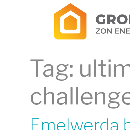
Tag:
ulti
challeng
Emelwerda b