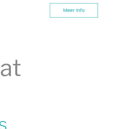
Meer Info
oat
s