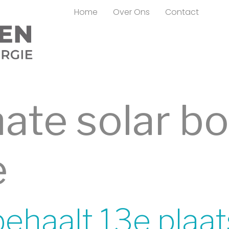
Home
Over Ons
Contact
mate solar b
e
ehaalt 13e plaat